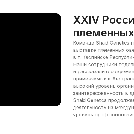
XXIV Росси
племенных 
Команда Shaid Genetics 
выставке племенных ове
в г. Каспийске Республи
Наши сотрудники подели
и рассказали о совреме
применяемых в Австрали
высокий уровень органи
заинтересованность в д
Shaid Genetics продолж
деятельность на между
уровень профессионализ