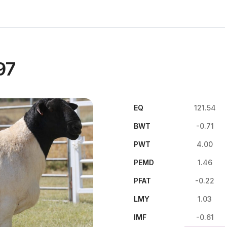
97
EQ
121.54
BWT
-0.71
PWT
4.00
PEMD
1.46
PFAT
-0.22
LMY
1.03
IMF
-0.61