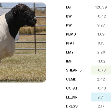
EQ
126.39
BWT
-0.42
PWT
9.27
PEMD
1.69
PFAT
0.15
LMY
2.20
IMF
-1.02
SHEARF5
-0.78
CEMD
2.42
CCFAT
-0.43
LE_DIR
2.71
DRESS
2.17