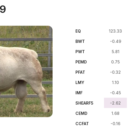
79
EQ
123.33
BWT
-0.49
PWT
5.81
PEMD
0.75
PFAT
-0.32
LMY
1.10
IMF
-0.45
SHEARF5
-2.62
CEMD
1.68
CCFAT
-0.16