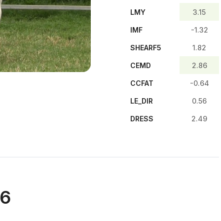
LMY
3.15
IMF
-1.32
SHEARF5
1.82
CEMD
2.86
CCFAT
-0.64
LE_DIR
0.56
DRESS
2.49
96