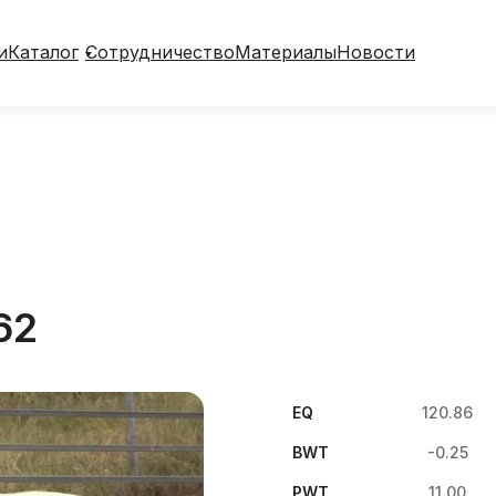
и
Каталог
Сотрудничество
Материалы
Новости
62
EQ
120.86
BWT
-0.25
PWT
11.00