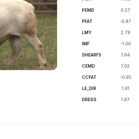
PEMD
0.27
PFAT
-0.87
LMY
2.78
IMF
-1.00
SHEARF5
1.64
CEMD
1.02
CCFAT
-0.85
LE_DIR
1.91
DRESS
1.87