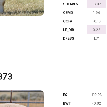
SHEARF5
-3.07
CEMD
1.94
CCFAT
-0.10
LE_DIR
3.22
DRESS
1.71
873
EQ
110.93
BWT
-0.62