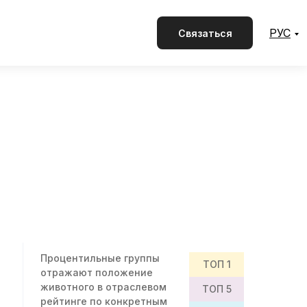
РУС
Связаться
Процентильные группы
TOП 1
отражают положение
животного в отраслевом
TOП 5
рейтинге по конкретным